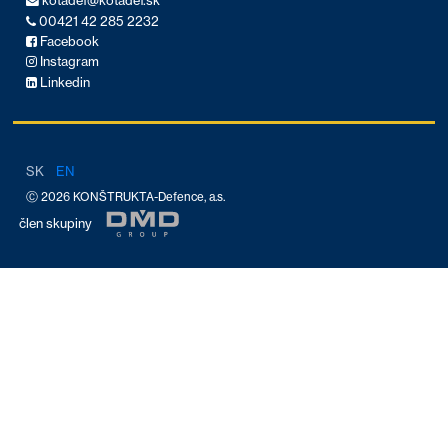
kotadef@kotadef.sk
00421 42 285 2232
Facebook
Instagram
Linkedin
SK
EN
Ⓒ 2026 KONŠTRUKTA-Defence, a.s.
člen skupiny