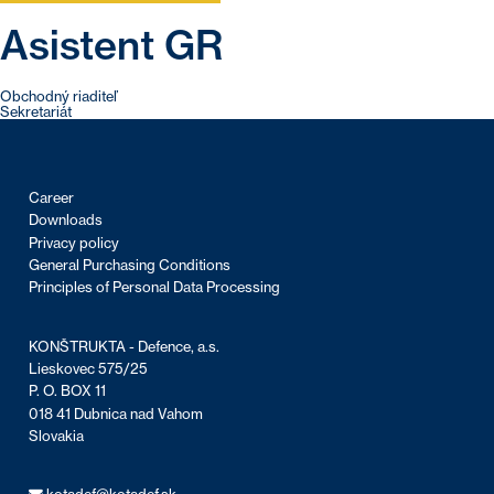
Asistent GR
Post
Obchodný riaditeľ
Sekretariát
navigation
Career
Downloads
Privacy policy
General Purchasing Conditions
Principles of Personal Data Processing
KONŠTRUKTA - Defence, a.s.
Lieskovec 575/25
P. O. BOX 11
018 41 Dubnica nad Vahom
Slovakia