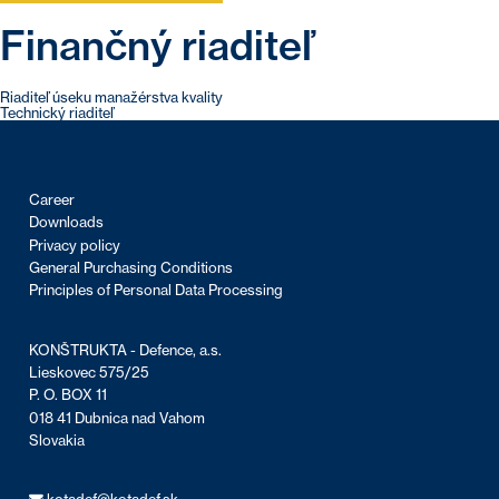
Finančný riaditeľ
Post
Riaditeľ úseku manažérstva kvality
Technický riaditeľ
navigation
Career
Downloads
Privacy policy
General Purchasing Conditions
Principles of Personal Data Processing
KONŠTRUKTA - Defence, a.s.
Lieskovec 575/25
P. O. BOX 11
018 41 Dubnica nad Vahom
Slovakia