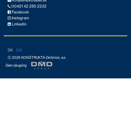
kotadef@kotadef.sk
00421 42 285 2232
Facebook
Instagram
Linkedin
SK
EN
Ⓒ 2026 KONŠTRUKTA-Defence, a.s.
člen skupiny