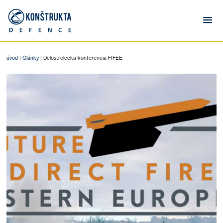
úvod
|
Články
|
Delostrelecká konferencia FIFEE