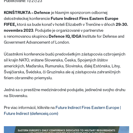
Publikované: 11/27/23
KONŠTRUKTA – Defence
je hlavným sponzorom odbornej
delostreleckej konferencie
Future Indirect Fires Eastern Europe
FIFEE,
ktorá sa bude konať v hoteli Elizabeth v Trenčíne v dňoch
29-30.
novembra 2023
. Podujatie je organizované v partnerstve
s renomovanou skupinou
Defence IQ, IDGA
Institute for Defense and
Government Advancement of London.
Účastníkmi konferencie budú predovšetkým zástupcovia ozbrojených
síl krajín NATO, vrátane Slovenska, Česka, Spojených štátov
amerických, Maďarska, Rumunska, Slovinska, ďalej Estónska, Litvy,
Švajčiarska, Švédska, či Gruzínska ale aj zástupcovia zahraničných
firiem obranného priemyslu.
Jedná sa o prestížne medzinárodné podujatie, jedinečné svojho druhu
na Slovensku.
Pre viac informácií, kliknite na
Future Indirect Fires Eastern Europe |
Future Indirect (defenceiq.com)