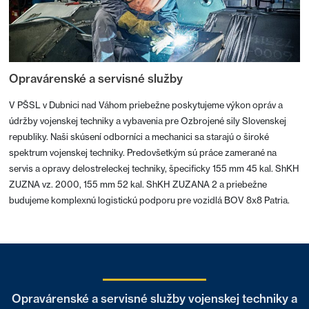
Opravárenské a servisné služby
V PŠSL v Dubnici nad Váhom priebežne poskytujeme výkon opráv a
údržby vojenskej techniky a vybavenia pre Ozbrojené sily Slovenskej
republiky. Naši skúsení odborníci a mechanici sa starajú o široké
spektrum vojenskej techniky. Predovšetkým sú práce zamerané na
servis a opravy delostreleckej techniky, špecificky 155 mm 45 kal. ShKH
ZUZNA vz. 2000, 155 mm 52 kal. ShKH ZUZANA 2 a priebežne
budujeme komplexnú logistickú podporu pre vozidlá BOV 8x8 Patria.
Opravárenské a servisné služby vojenskej techniky a