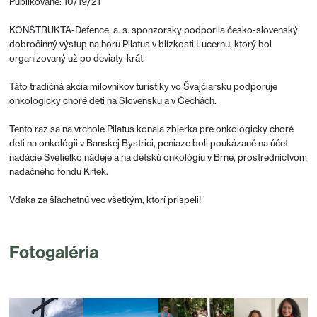
Publikované: 10/19/21
KONŠTRUKTA-Defence, a. s. sponzorsky podporila česko-slovenský
dobročinný výstup na horu Pilatus v blízkosti Lucernu, ktorý bol
organizovaný už po deviaty-krát.
Táto tradičná akcia milovníkov turistiky vo Švajčiarsku podporuje
onkologicky choré deti na Slovensku a v Čechách.
Tento raz sa na vrchole Pilatus konala zbierka pre onkologicky choré
deti na onkológii v Banskej Bystrici, peniaze boli poukázané na účet
nadácie Svetielko nádeje a na detskú onkológiu v Brne, prostredníctvom
nadačného fondu Krtek.
Vďaka za šľachetnú vec všetkým, ktorí prispeli!
Fotogaléria