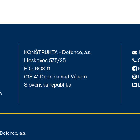
KONŠTRUKTA - Defence, a.s.
Lieskovec 575/25
0
P. O. BOX 11
F
018 41 Dubnica nad Váhom
I
Slovenská republika
L
v
fence, a.s.