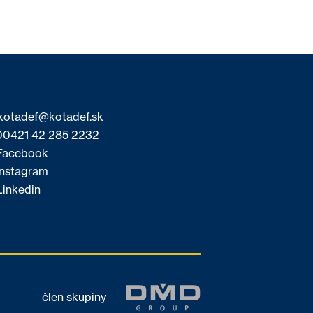
kotadef@kotadef.sk
0421 42 285 2232
acebook
nstagram
inkedin
člen skupiny