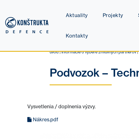
Aktuality
Projekty
Kontakty
úvod
|
Informácie o výbere zmluvných partnerov
|
Podvozok – Tech
Vysvetlenia / doplnenia výzvy.
Nákres.pdf