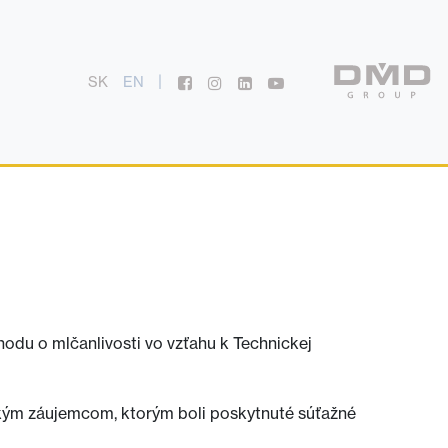
|
SK
EN
odu o mlčanlivosti vo vzťahu k Technickej
tkým záujemcom, ktorým boli poskytnuté súťažné