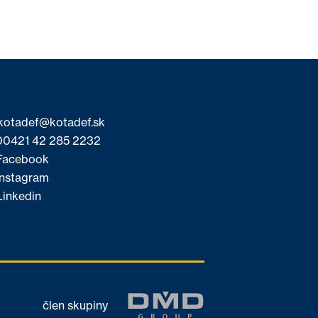
kotadef@kotadef.sk
0421 42 285 2232
acebook
nstagram
inkedin
člen skupiny