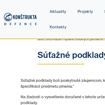
Aktuality
Projekty
Kontakty
úvod
|
Informácie o výbere zmluvných partnerov
|
Súťažné podklad
Súťažné podklady boli poskytnuté záujemcom, kto
špecifikácii predmetu plnenia.“
Na žiadosti o vysvetlenie doručené v lehote ur
podklady.