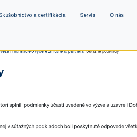
Skúšobníctvo a certifikácia
Servis
O nás
Veža
|
Informácie o výbere zmluvného partnera
|
Súťažné podklady
y
rí splnili podmienky účasti uvedené vo výzve a uzavreli Doh
čenej v súťažných podkladoch boli poskytnuté odpovede vše