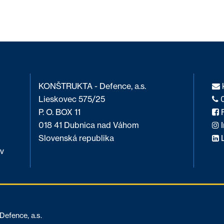
KONŠTRUKTA - Defence, a.s.
Lieskovec 575/25
0
P. O. BOX 11
F
018 41 Dubnica nad Váhom
I
Slovenská republika
L
v
fence, a.s.