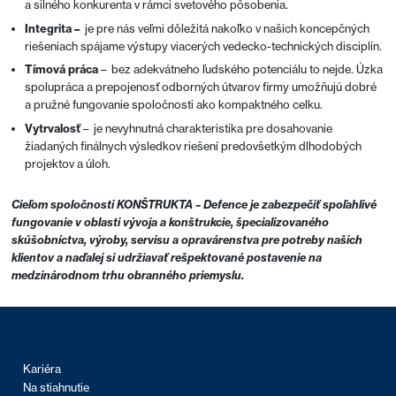
a silného konkurenta v rámci svetového pôsobenia.
Integrita –
je pre nás veľmi dôležitá nakoľko v našich koncepčných
riešeniach spájame výstupy viacerých vedecko-technických disciplín.
Tímová práca
– bez adekvátneho ľudského potenciálu to nejde. Úzka
spolupráca a prepojenosť odborných útvarov firmy umožňujú dobré
a pružné fungovanie spoločnosti ako kompaktného celku.
Vytrvalosť
– je nevyhnutná charakteristika pre dosahovanie
žiadaných finálnych výsledkov riešení predovšetkým dlhodobých
projektov a úloh.
Cieľom spoločnosti KONŠTRUKTA – Defence je zabezpečiť spoľahlivé
fungovanie v oblasti vývoja a konštrukcie, špecializovaného
skúšobníctva, výroby, servisu a opravárenstva pre potreby našich
klientov a naďalej si udržiavať rešpektované postavenie na
medzinárodnom trhu obranného priemyslu.
Kariéra
Na stiahnutie