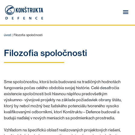
úvod
|
Filozofia spoločnosti
Filozofia spoločnosti
Sme spoločnosťou, ktorá bola budovaná na tradičných hodnotách
fungovania počas celého obdobia svojej histórie. Celé desaťročia
existencie spoločnosti boli hlavnou náplňou predovšetkým
výskumno- vývojové projekty na základe požiadaviek obrany štátu,
ktorý by nebol možný bez ľudského potenciálu tvoreného vysoko
kvalifikovanými odborníkmi, ktorí Konštruktu – Defence budovali a
budujú naďalej v nových meniacich sa podmienkach prostredia.
Vzhľadom na špecifickú oblasť realizovaných projektových riešení,