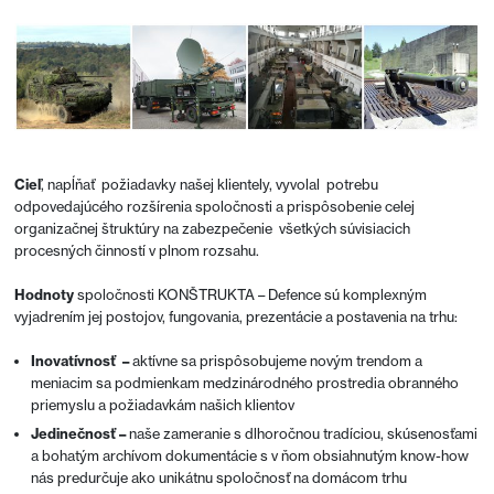
Cieľ
, napĺňať požiadavky našej klientely, vyvolal potrebu
odpovedajúcého rozšírenia spoločnosti a prispôsobenie celej
organizačnej štruktúry na zabezpečenie všetkých súvisiacich
procesných činností v plnom rozsahu.
Hodnoty
spoločnosti KONŠTRUKTA – Defence sú komplexným
vyjadrením jej postojov, fungovania, prezentácie a postavenia na trhu:
Inovatívnosť –
aktívne sa prispôsobujeme novým trendom a
meniacim sa podmienkam medzinárodného prostredia obranného
priemyslu a požiadavkám našich klientov
Jedinečnosť –
naše zameranie s dlhoročnou tradíciou, skúsenosťami
a bohatým archívom dokumentácie s v ňom obsiahnutým know-how
nás predurčuje ako unikátnu spoločnosť na domácom trhu