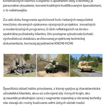
konštrukčných návrhov a expertíz s uplatnením vedy a techniky je
personálne obsadenie, tvorené kvalitnými kvalifikovanými špecialistami,
o to naliehavejšie.
Za celú dobu fungovania spoločnosti bolo riešených nespočetné
množstvo obranných výskumno-vývojových projektov, inovačných
a modernizačných programov, či úloh reflektujúcich na široko-
spektrálne požiadavky klientov, čím postupne vybudovala bohatú
východiskovú databázu archivovanej projektovej technickej
dokumentácie, tvoriacej jej jedinečné KNOW-HOW.
Špecifická oblasť nášho pôsobenia, z ktorej vyplýva aj charakterstická
užívateľská klientela, akou sú ozbrojené sily rôznych krajín, ako
aj neustále prebiehajúci vývoj v segmente vojenskej a obrannej techniky
nás stavajú do roviny budovania veľmi úzkych väzieb medzi