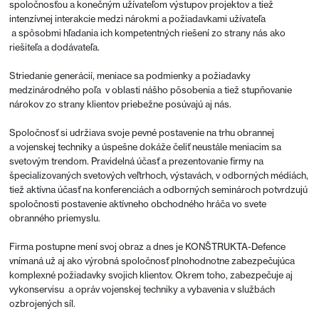
spoločnosťou a konečným užívateľom výstupov projektov a tiež
intenzívnej interakcie medzi nárokmi a požiadavkami užívateľa
a spôsobmi hľadania ich kompetentných riešení zo strany nás ako
riešiteľa a dodávateľa.
Striedanie generácií, meniace sa podmienky a požiadavky
medzinárodného poľa v oblasti nášho pôsobenia a tiež stupňovanie
nárokov zo strany klientov priebežne posúvajú aj nás.
Spoločnosť si udržiava svoje pevné postavenie na trhu obrannej
a vojenskej techniky a úspešne dokáže čeliť neustále meniacim sa
svetovým trendom. Pravidelná účasť a prezentovanie firmy na
špecializovaných svetových veľtrhoch, výstavách, v odborných médiách,
tiež aktívna účasť na konferenciách a odborných seminároch potvrdzujú
spoločnosti postavenie aktívneho obchodného hráča vo svete
obranného priemyslu.
Firma postupne mení svoj obraz a dnes je KONŠTRUKTA-Defence
vnímaná už aj ako výrobná spoločnosť plnohodnotne zabezpečujúca
komplexné požiadavky svojich klientov. Okrem toho, zabezpečuje aj
vykonservisu a opráv vojenskej techniky a vybavenia v službách
ozbrojených síl.