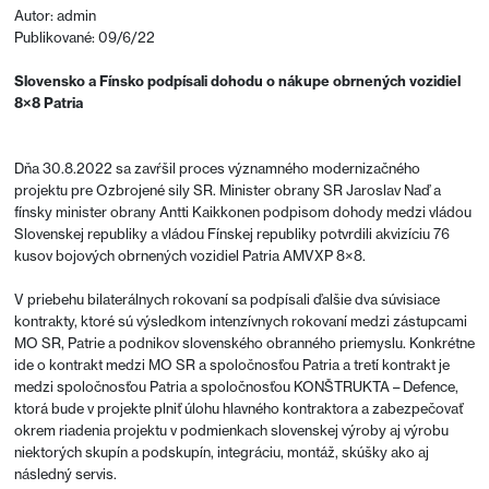
Autor: admin
Publikované: 09/6/22
Slovensko a Fínsko podpísali dohodu o nákupe obrnených vozidiel
8×8 Patria
Dňa 30.8.2022 sa zavŕšil proces významného modernizačného
projektu pre Ozbrojené sily SR. Minister obrany SR Jaroslav Naď a
fínsky minister obrany Antti Kaikkonen podpisom dohody medzi vládou
Slovenskej republiky a vládou Fínskej republiky potvrdili akvizíciu 76
kusov bojových obrnených vozidiel Patria AMVXP 8×8.
V priebehu bilaterálnych rokovaní sa podpísali ďalšie dva súvisiace
kontrakty, ktoré sú výsledkom intenzívnych rokovaní medzi zástupcami
MO SR, Patrie a podnikov slovenského obranného priemyslu. Konkrétne
ide o kontrakt medzi MO SR a spoločnosťou Patria a tretí kontrakt je
medzi spoločnosťou Patria a spoločnosťou KONŠTRUKTA – Defence,
ktorá bude v projekte plniť úlohu hlavného kontraktora a zabezpečovať
okrem riadenia projektu v podmienkach slovenskej výroby aj výrobu
niektorých skupín a podskupín, integráciu, montáž, skúšky ako aj
následný servis.