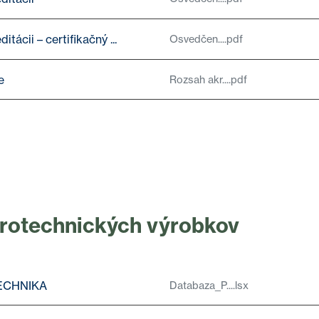
tácii – certifikačný ...
Osvedčen....pdf
e
Rozsah akr....pdf
rotechnických výrobkov
ECHNIKA
Databaza_P....lsx