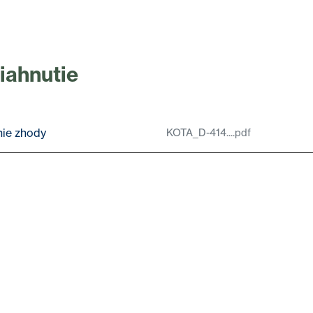
tiahnutie
nie zhody
KOTA_D-414....pdf