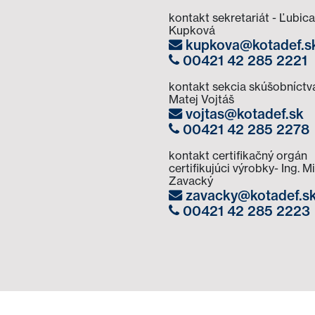
kontakt sekretariát - Ľubica
Kupková
kupkova@kotadef.s
00421 42 285 2221
kontakt sekcia skúšobníctva
Matej Vojtáš
vojtas@kotadef.sk
00421 42 285 2278
kontakt certifikačný orgán
certifikujúci výrobky- Ing. M
Zavacký
zavacky@kotadef.s
00421 42 285 2223