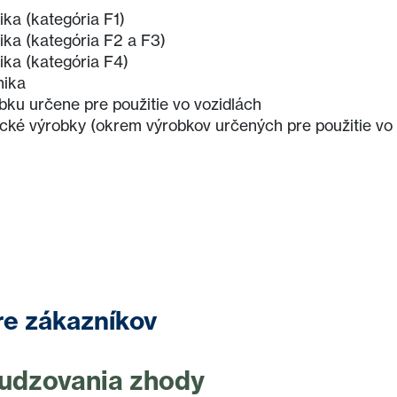
ka (kategória F1)
ka (kategória F2 a F3)
ka (kategória F4)
nika
bku určene pre použitie vo vozidlách
cké výrobky (okrem výrobkov určených pre použitie vo 
re zákazníkov
udzovania zhody