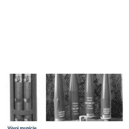
Vývoj munície